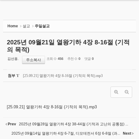
MENU
HOME
Home
설교
주일설교
교회소개
2025년 09월21일 열왕기하 4장 8-16절 (기적
의 목적)
설교
김선용.
조회 수
456
추천 수
0
댓글
0
주소복사
- 주일설교
- 권별성경공부
첨부
'
1
'
[25.09.21] 열왕기하 4장 8-16절 (기적의 목적).mp3
- Membership Course
- 주일설교유튜브
- 수요성경공부
[25.09.21] 열왕기하 4장 8-16절 (기적의 목적).mp3
나누는말씀
Prev
2025년 09월28일 열왕기하 4장 38-44절 (기적과 고난의 공통점) ...
교회소식
2025년 09월14일 열왕기하 4장 6-7절, 디모데전서 6장 6-8절 (과...
Next