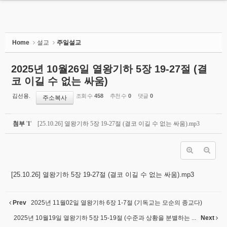
MENU
HOME
Home
설교
주일설교
교회소개
2025년 10월26일 열왕기하 5장 19-27절 (결
코 이길 수 없는 싸움)
설교
김선용.
조회 수
458
추천 수
0
댓글
0
주소복사
- 주일설교
- 권별성경공부
첨부
'
1
'
[25.10.26] 열왕기하 5장 19-27절 (결코 이길 수 없는 싸움).mp3
- Membership Course
- 주일설교유튜브
- 수요성경공부
[25.10.26] 열왕기하 5장 19-27절 (결코 이길 수 없는 싸움).mp3
나누는말씀
Prev
2025년 11월02일 열왕기하 6장 1-7절 (기독교는 모순의 종교다)
교회소식
2025년 10월19일 열왕기하 5장 15-19절 (수준과 상황을 분별하는 ...
Next