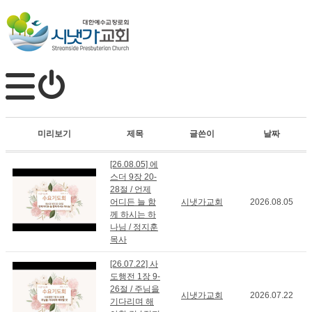
미리보기
제목
글쓴이
날짜
[26.08.05] 에
스더 9장 20-
28절 / 언제
어디든 늘 함
시냇가교회
2026.08.05
께 하시는 하
나님 / 정지훈
목사
[26.07.22] 사
도행전 1장 9-
26절 / 주님을
시냇가교회
2026.07.22
기다리며 해