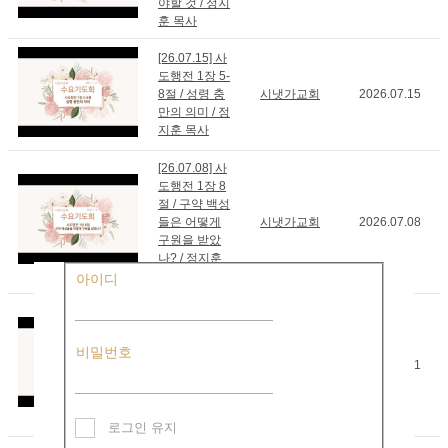
야할 것 / 정지
훈 목사
[26.07.15] 사
도행전 1장 5-
8절 / 성령 충
시냇가교회
2026.07.15
만의 의미 / 정
지훈 목사
[26.07.08] 사
도행전 1장 8
절 / 구약 백성
들은 어떻게
시냇가교회
2026.07.08
구원을 받았
나? / 정지훈
목사
아이디
[26.07.01] 사
도행전 1장 1-
8절 / 왜 예루
비밀번호
살렘에서 기
시냇가교회
2026.07.01
다리라 하셨
나 / 정지훈 목
사
로그인 유지