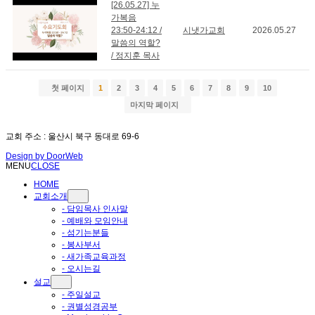
[26.05.27] 누
가복음
23:50-24:12 /
시냇가교회
2026.05.27
말씀의 역할?
/ 정지훈 목사
첫 페이지
1
2
3
4
5
6
7
8
9
10
마지막 페이지
교회 주소 : 울산시 북구 동대로 69-6
Design by
DoorWeb
MENU
CLOSE
HOME
교회소개
- 담임목사 인사말
- 예배와 모임안내
- 섬기는분들
- 봉사부서
- 새가족교육과정
- 오시는길
설교
- 주일설교
- 권별성경공부