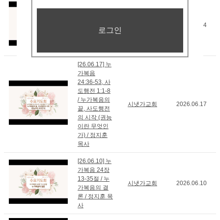
[26.06.24] 사
도행전 1장 1-
8절 / 성경이
시냇가교회
2026.06.24
말하는 증인
로그인
이란? / 정지
훈 목사
[26.06.17] 누
가복음
24:36-53, 사
도행전 1:1-8
/ 누가복음의
시냇가교회
2026.06.17
끝, 사도행전
의 시작 (권능
이란 무엇인
가) / 정지훈
목사
[26.06.10] 누
가복음 24장
13-35절 / 누
시냇가교회
2026.06.10
가복음의 결
론 / 정지훈 목
사