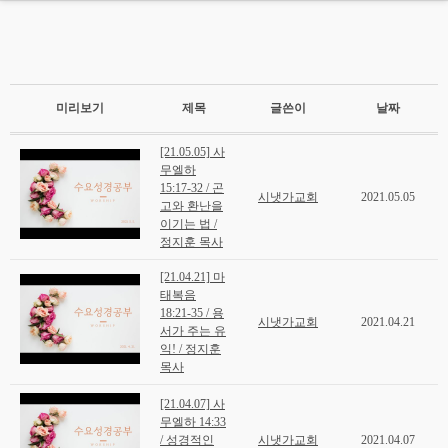
MENU
HOME
미리보기
제목
글쓴이
날짜
교회소개
[21.05.05] 사
설교
무엘하
15:17-32 / 곤
시냇가교회
2021.05.05
- 주일설교
고와 환난을
이기는 법 /
- 권별성경공부
정지훈 목사
- Membership Course
[21.04.21] 마
태복음
- 주일설교유튜브
18:21-35 / 용
시냇가교회
2021.04.21
서가 주는 유
- 수요성경공부
익! / 정지훈
목사
나누는말씀
[21.04.07] 사
교회소식
무엘하 14:33
/ 성경적인
시냇가교회
2021.04.07