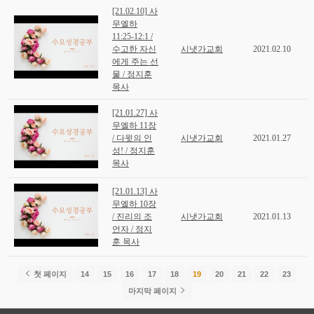
[21.02.10] 사
무엘하
11:25-12:1 /
수고한 자신
시냇가교회
2021.02.10
에게 주는 선
물 / 정지훈
목사
[21.01.27] 사
무엘하 11장
/ 다윗의 인
시냇가교회
2021.01.27
성! / 정지훈
목사
[21.01.13] 사
무엘하 10장
/ 진리의 조
시냇가교회
2021.01.13
언자 / 정지
훈 목사
첫 페이지
14
15
16
17
18
19
20
21
22
23
마지막 페이지