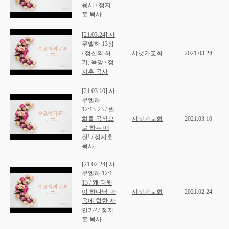
회계보고
용서 / 정지
훈 목사
[21.03.24] 사
무엘하 13장
/ 정신의 허
시냇가교회
2021.03.24
기, 욕망 / 정
지훈 목사
[21.03.10] 사
무엘하
12:13-23 / 변
화를 목적으
시냇가교회
2021.03.10
로 하는 매
질! / 정지훈
목사
[21.02.24] 사
무엘하 12:1-
13 / 왜 다윗
이 하나님 마
시냇가교회
2021.02.24
음에 합한 자
인가? / 정지
훈 목사