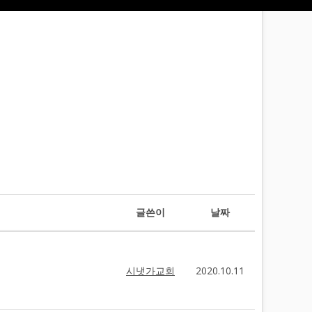
글쓴이
날짜
시냇가교회
2020.10.11