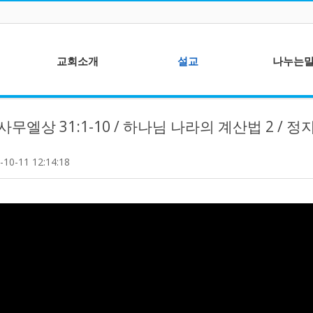
교회소개
설교
나누는
담임목사 인사말
주일설교
5] 사무엘상 31:1-10 / 하나님 나라의 계산법 2 / 
예배와 모임안내
권별성경공부
섬기는분들
Membership Course
-10-11 12:14:18
봉사부서
주일설교유튜브
새가족교육과정
수요성경공부
오시는길