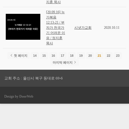
지훈 목사
[20.09.16] 누
가복음
12:13-21 / 부
자가 천국가
시냇가교회
2020.10.11
기 어려운 이
유 / 정지훈
목사
첫 페이지
14
15
16
17
18
19
20
21
22
23
마지막 페이지
교회 주소 : 울산시 북구 동대로 69-6
Design by
DoorWeb