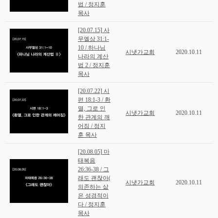
법 / 정지훈
목사
[20.07.15] 사
무엘상 31:1-
10 / 하나님
시냇가교회
2020.10.11
나라의 계산
법 2 / 정지훈
목사
[20.07.22] 시
편 18:1-3 / 환
멸, 그로 인
시냇가교회
2020.10.11
한 관계의 깨
어짐 / 정지
훈 목사
[20.08.05] 마
태복음
26:36-38 / 그
래도 괜찮아(
시냇가교회
2020.10.11
의존하는 삶
은 성경적이
다 / 정지훈
목사