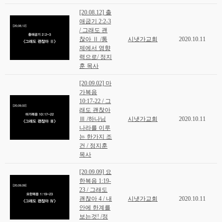
[20.08.12] 출
애굽기 2:2-3
/ 그래도 괜
찮아 Ⅱ /통
시냇가교회
2020.10.11
제에서 영향
력으로/ 정지
훈 목사
[20.09.02] 마
가복음
10:17-22 / 그
래도 괜찮아
Ⅲ /하나님
시냇가교회
2020.10.11
나라를 이루
는 한가지 조
건 / 정지훈
목사
[20.09.09] 요
한복음 1:19-
23 / 그래도
괜찮아 4 / 내
시냇가교회
2020.10.11
안에 한계를
보는것! /정