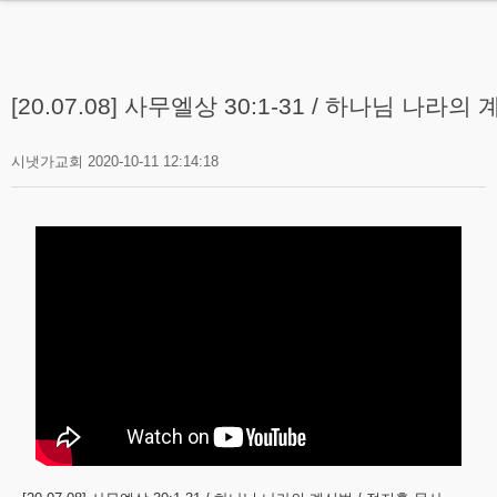
MENU
HOME
[20.07.08] 사무엘상 30:1-31 / 하나님 나라
교회소개
시냇가교회
2020-10-11 12:14:18
설교
- 주일설교
- 권별성경공부
- Membership Course
- 주일설교유튜브
- 수요성경공부
나누는말씀
교회소식