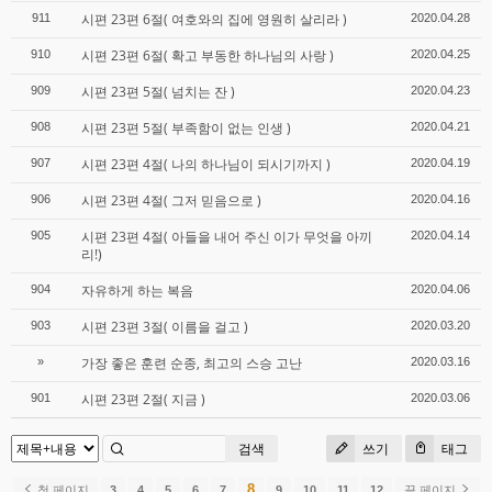
시편 23편 6절( 여호와의 집에 영원히 살리라 )
911
2020.04.28
시편 23편 6절( 확고 부동한 하나님의 사랑 )
910
2020.04.25
시편 23편 5절( 넘치는 잔 )
909
2020.04.23
시편 23편 5절( 부족함이 없는 인생 )
908
2020.04.21
시편 23편 4절( 나의 하나님이 되시기까지 )
907
2020.04.19
시편 23편 4절( 그저 믿음으로 )
906
2020.04.16
시편 23편 4절( 아들을 내어 주신 이가 무엇을 아끼
905
2020.04.14
리!)
자유하게 하는 복음
904
2020.04.06
시편 23편 3절( 이름을 걸고 )
903
2020.03.20
가장 좋은 훈련 순종, 최고의 스승 고난
»
2020.03.16
시편 23편 2절( 지금 )
901
2020.03.06
검색
쓰기
태그
8
첫 페이지
3
4
5
6
7
9
10
11
12
끝 페이지