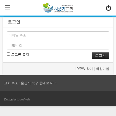
MENU
HOME
로그인
교회소개
설교
나누는말씀
로그인 유지
교회소식
ID/PW 찾기
|
회원가입
- 교회소식
- 갤러리
교회 주소 : 울산시 북구 동대로 69-6
회계보고
Design by
DoorWeb